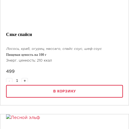
Сяке спайси
Лосось, краб, огурец, массаго, спайс соус, шеф соус
Пищевая ценость на 100 г
Энерг. ценность: 210 ккал
Белки: 6.5 г
499
Жиры: 8 г
Углеводы: 27 г
-
+
8 шт.
В КОРЗИНУ