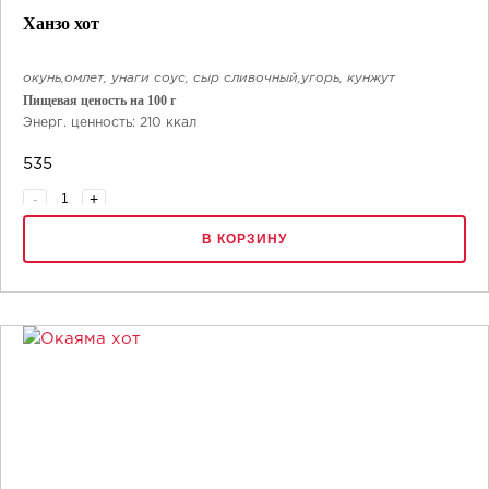
Ханзо хот
окунь,омлет, унаги соус, сыр сливочный,угорь, кунжут
Пищевая ценость на 100 г
Энерг. ценность: 210 ккал
Белки: 6.5 г
535
Жиры: 8 г
Углеводы: 27 г
-
+
8 шт.
В КОРЗИНУ