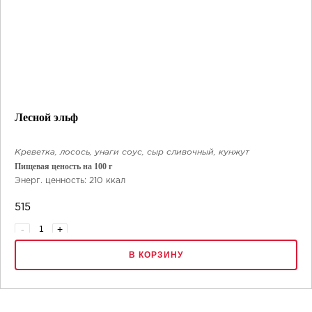
Лесной эльф
Креветка, лосось, унаги соус, сыр сливочный, кунжут
Пищевая ценость на 100 г
Энерг. ценность: 210 ккал
Белки: 6.5 г
515
Жиры: 8 г
Углеводы: 27 г
-
+
8 шт.
В КОРЗИНУ