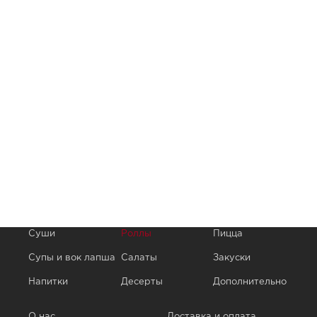
Суши
Роллы
Пицца
Супы и вок лапша
Салаты
Закуски
Напитки
Десерты
Дополнительно
О нас
Доставка и оплата