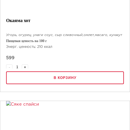
Окаяма хот
Угорь, огурец, унаги соус, сыр сливочный,омлет,масаго, кунжут
Пищевая ценость на 100 г
Энерг. ценность: 210 ккал
Белки: 6.5 г
599
Жиры: 8 г
Углеводы: 27 г
-
+
8 шт.
В КОРЗИНУ