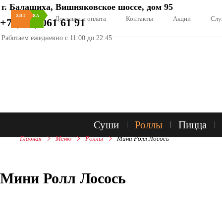
г. Балашиха, Вишняковское шоссе, дом 95
НОВИНКА
НОВИНКА
ХИТ
О нас
Доставка и оплата
Контакты
Акции
Слу
+7 (966) 061 61 91
Работаем ежедневно с 11:00 до 22:45
Суши
Роллы
Пицца
Главная
Меню
Роллы
Мини Ролл Лосось
Мини Ролл Лосось