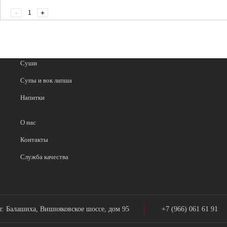
Жиры: 8 г
-
+
Углеводы: 27 г
24 шт.
Суши
Супы и вок лапша
Напитки
О нас
Контакты
Служба качества
г. Балашиха, Вишняковское шоссе, дом 95
+7 (966) 061 61 91