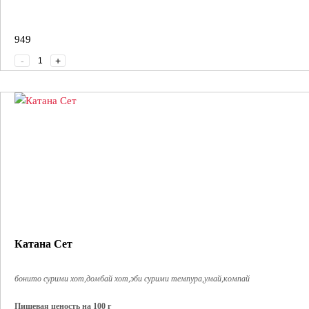
949
-
+
Катана Сет
бонито сурими хот,домбай хот,эби сурими темпура,умай,компай
Пищевая ценость на 100 г