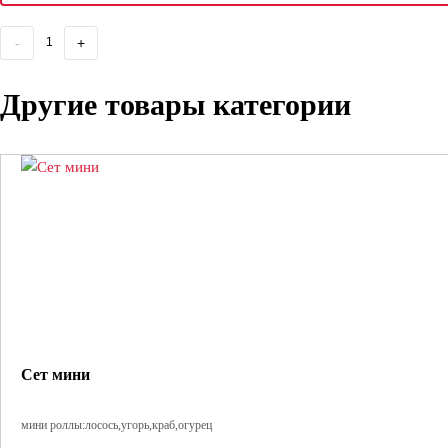
-
+
Другие товары категории
Сет мини
мини роллы:лосось,угорь,краб,огурец