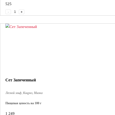
525
-
+
Сет Запеченный
Лесной эльф, Кицунэ, Миока
Пищевая ценость на 100 г
Энерг. ценность: 210 ккал
1 249
Белки: 6.5 г