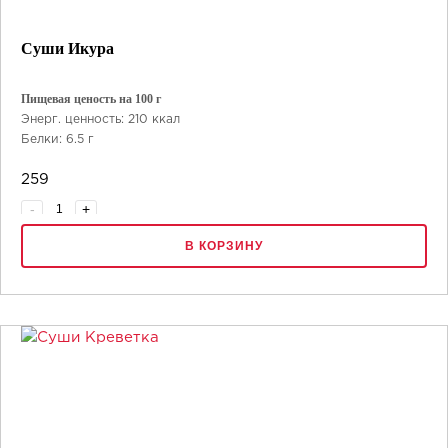
Суши Икура
Пищевая ценость на 100 г
Энерг. ценность: 210 ккал
Белки: 6.5 г
Жиры: 8 г
259
Углеводы: 27 г
-
+
В КОРЗИНУ