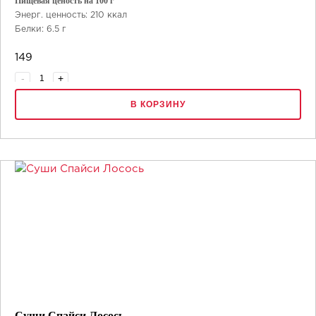
Пищевая ценость на 100 г
Энерг. ценность: 210 ккал
Белки: 6.5 г
Жиры: 8 г
149
Углеводы: 27 г
-
+
В КОРЗИНУ
Суши Спайси Лосось