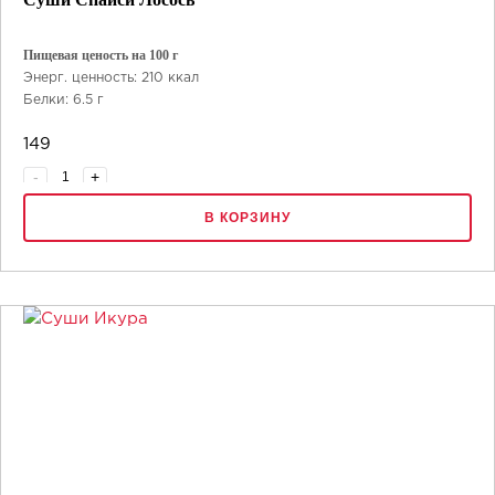
Пищевая ценость на 100 г
Энерг. ценность: 210 ккал
Белки: 6.5 г
Жиры: 8 г
149
Углеводы: 27 г
-
+
В КОРЗИНУ