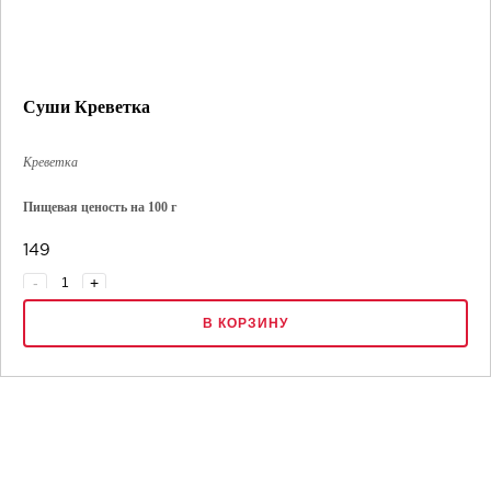
Суши Креветка
Креветка
Пищевая ценость на 100 г
Энерг. ценность: 210 ккал
149
Белки: 6.5 г
Жиры: 8 г
-
+
Углеводы: 27 г
В КОРЗИНУ