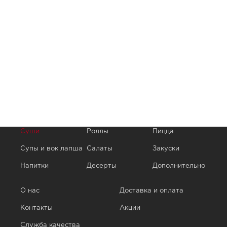
Суши
Роллы
Пицца
Супы и вок лапша
Салаты
Закуски
Напитки
Десерты
Дополнительно
О нас
Доставка и оплата
Контакты
Акции
Служба качества